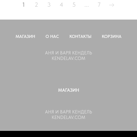
1
2
3
4
5
...
7
МАГАЗИН
О НАС
КОНТАКТЫ
КОРЗИНА
АНЯ И ВАРЯ КЕНДЕЛЬ
KENDELAV.COM
МАГАЗИН
АНЯ И ВАРЯ КЕНДЕЛЬ
KENDELAV.COM