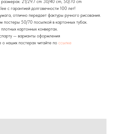
 размерах: 21/29.7 cm 30/40 cm, 50/70 cm
lee с гарантией долговечности 100 лет!
умага, отлично передает фактуры ручного рисования.
м постеры 50/70 посылкой в картонных тубах.
 плотных картонных конвертах.
аспарту — варианты оформления
 о наших постерах читайте по
ссылке