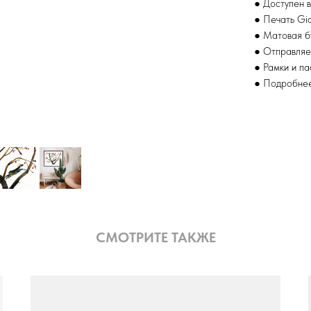
● Доступен в
● Печать Gic
● Матовая б
● Отправляе
● Рамки и п
● Подробнее
СМОТРИТЕ ТАКЖЕ