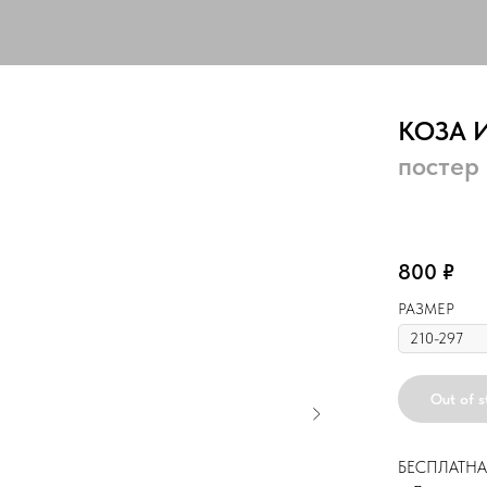
КОЗА 
постер
посте
800
₽
РАЗМЕР
Out of s
БЕСПЛАТНА