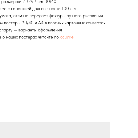
 размерах: 21/29.7 cm 30/40
lee с гарантией долговечности 100 лет!
умага, отлично передает фактуры ручного рисования.
м постеры 30/40 и А4 в плотных картонных конвертах.
аспарту — варианты оформления
 о наших постерах читайте по
ссылке